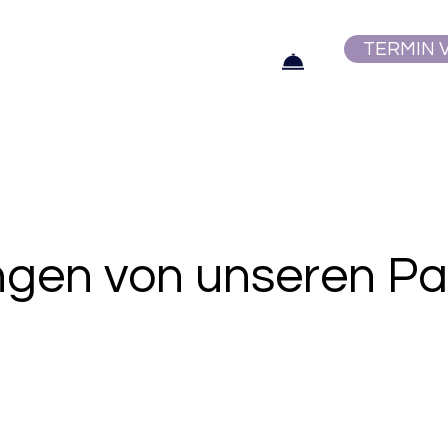
6
 August
TERMIN 
 August
. September
 Oktober
gen von unseren Pa