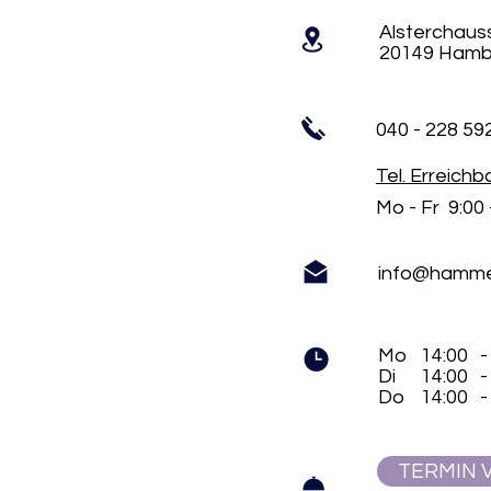
Alsterchaus
20149 Hamb
040 - 228 59
Tel. Erreichba
Mo - Fr 9:00 
info@hammer
Mo
14:00
-
Di
14:00
-
Do
14:00
-
TERMIN 