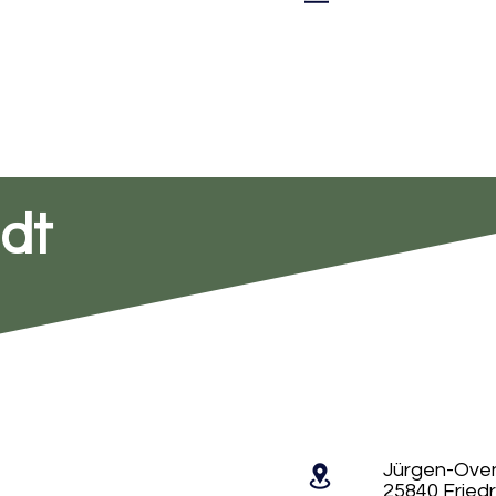
adt
Jürgen-Oven
25840 Friedr