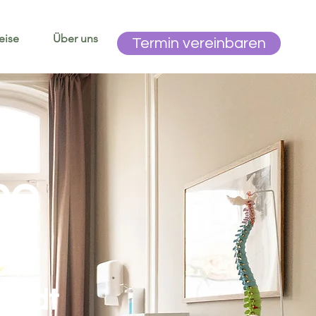
eise
Über uns
Kontakt
Termin vereinbaren
he
k
stadt