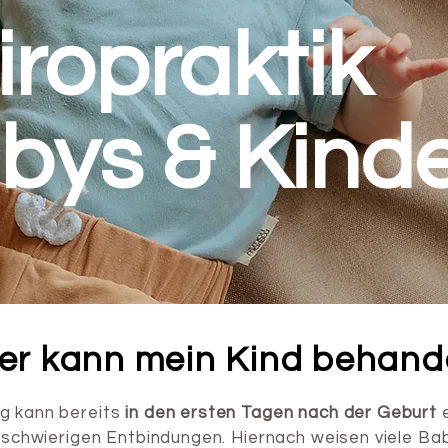
iropraktik
abys & Kind
er kann mein Kind behand
ng kann bereits
in den ersten Tagen nach der Geburt
e
er schwierigen Entbindungen. Hiernach weisen viele 