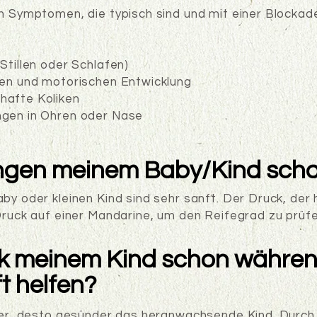
on Symptomen, die typisch sind und mit einer Blockade
Stillen oder Schlafen)
hen und motorischen Entwicklung
hafte Koliken
ngen in Ohren oder Nase
ngen meinem Baby/Kind sch
by oder kleinen Kind sind sehr sanft. Der Druck, der 
 Druck auf einer Mandarine, um den Reifegrad zu prüfe
ik meinem Kind schon währen
 helfen?
tter, desto gesünder das heranwachsende Kind. Durch