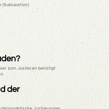
 (Subluxation)
aden?
hier zum Justieren benötigt
n.
d der
 chiropraktische Justierungen